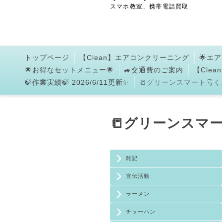
スマホ教室、携帯電話買取
トップページ
【Clean】エアコンクリーニング
🌟エ
🌟お得なセットメニュー🌟
🚙交通費のご案内
【Cle
🍃作業実績🍃 2026/6/11更新✨
📒グリーンスマート号くん
📒グリーンスマー
雑記
宣伝活動
ラーメン
チャーハン