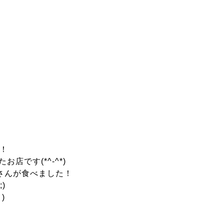
す！
です(*^-^*)
さんが食べました！
)
)