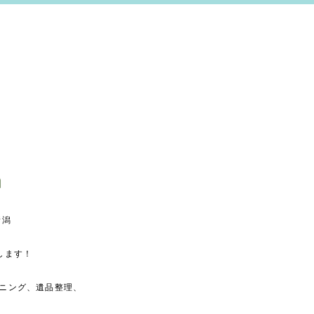
新潟
します！
ニング、遺品整理、