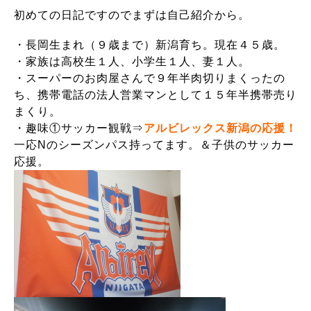
初めての日記ですのでまずは自己紹介から。
・長岡生まれ（９歳まで）新潟育ち。現在４５歳。
・家族は高校生１人、小学生１人、妻１人。
・スーパーのお肉屋さんで９年半肉切りまくったの
ち、携帯電話の法人営業マンとして１５年半携帯売り
まくり。
・趣味①サッカー観戦⇒
アルビレックス新潟の応援！
一応Nのシーズンパス持ってます。＆子供のサッカー
応援。