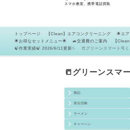
スマホ教室、携帯電話買取
トップページ
【Clean】エアコンクリーニング
🌟エ
🌟お得なセットメニュー🌟
🚙交通費のご案内
【Cle
🍃作業実績🍃 2026/6/11更新✨
📒グリーンスマート号くん
📒グリーンスマー
雑記
宣伝活動
ラーメン
チャーハン