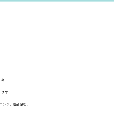
新潟
します！
ニング、遺品整理、