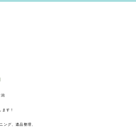
新潟
します！
ニング、遺品整理、