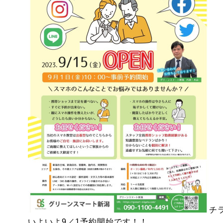
チ
いよいよ9／1予約開始です！！