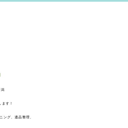
新潟
します！
ニング、遺品整理、